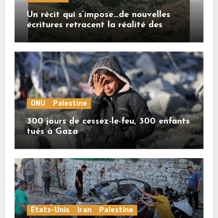
Un récit qui s’impose…de nouvelles
écritures retracent la réalité des
crimes sionistes à Gaza
ONU
Palestine
300 jours de cessez-le-feu, 300 enfants
tués à Gaza
États-Unis
Iran
Palestine