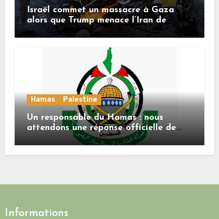
Israël commet un massacre à Gaza
alors que Trump menace l’Iran de
«décapitation»
Hamas
Palestine
Un responsable du Hamas : nous
attendons une réponse officielle de
Mladenov concernant la feuille de
route de la deuxième phase de l’accord
Informations