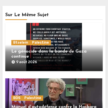
Sur Le Même Sujet
Btselem
Palestine
Le génocide dans la bande de Gaza
continue
9 août 2026
BDS
Palestine
Manuel d’autodéfense contre la Hasbara