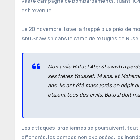
vaste campagne de bombardements, tuant 104 p
est revenue.
Le 20 novembre, Israël a frappé plus près de mo
Abu Shawish dans le camp de réfugiés de Nuseir
Mon amie Batoul Abu Shawish a perdu t
ses frères Youssef, 14 ans, et Mohamm
ans. Ils ont été massacrés en dépit du f
étaient tous des civils. Batoul doit m
Les attaques israéliennes se poursuivent, tou
effondrés, les bombes non explosées, les inonda