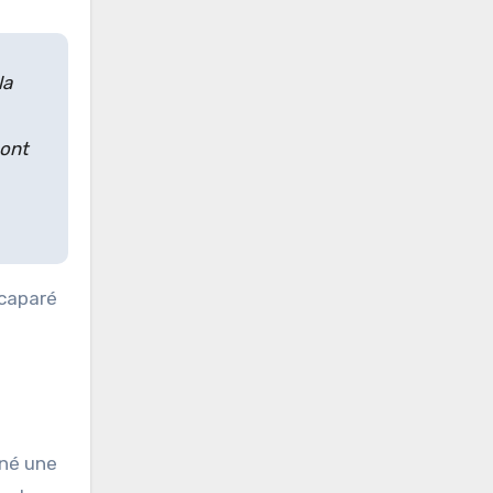
la
sont
ccaparé
ené une