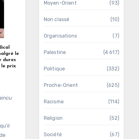
Moyen-Orient
(93)
Non classé
(10)
Organisations
(7)
ical
Palestine
(4 617)
malgré le
e dures
le prix
Politique
(332)
Proche-Orient
(625)
Racisme
(114)
Religion
(52)
u’il
Société
(67)
 de