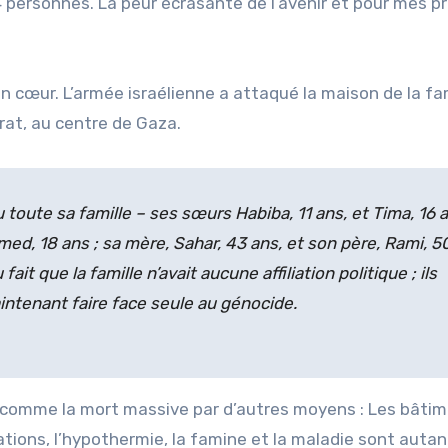
ersonnes. La peur écrasante de l’avenir et pour mes p
n cœur. L’armée israélienne a attaqué la maison de la fa
at, au centre de Gaza.
oute sa famille – ses sœurs Habiba, 11 ans, et Tima, 16 a
ed, 18 ans ; sa mère, Sahar, 43 ans, et son père, Rami, 5
ait que la famille n’avait aucune affiliation politique ; ils
aintenant faire face seule au génocide.
t comme la mort massive par d’autres moyens : Les bâti
tions, l’hypothermie, la famine et la maladie sont autan