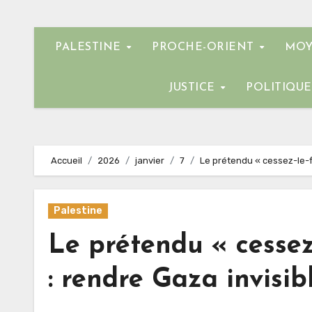
PALESTINE
PROCHE-ORIENT
MOY
JUSTICE
POLITIQU
Accueil
2026
janvier
7
Le prétendu « cessez-le-fe
Palestine
Le prétendu « cessez
: rendre Gaza invisib