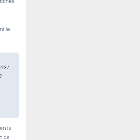
roches
mille
ns ;
0
ments
t de