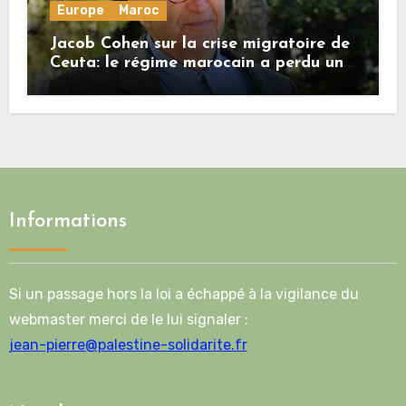
Europe
Maroc
Jacob Cohen sur la crise migratoire de
Ceuta: le régime marocain a perdu une
bonne part de sa crédibilité vis-à-vis
de l’Union européenne
Informations
Si un passage hors la loi a échappé à la vigilance du
webmaster merci de le lui signaler :
jean-pierre@palestine-solidarite.fr