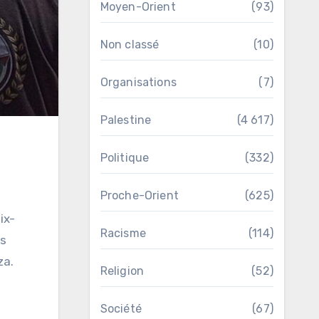
Moyen-Orient
(93)
Non classé
(10)
Organisations
(7)
Palestine
(4 617)
Politique
(332)
Proche-Orient
(625)
ix-
Racisme
(114)
rs
za.
Religion
(52)
Société
(67)