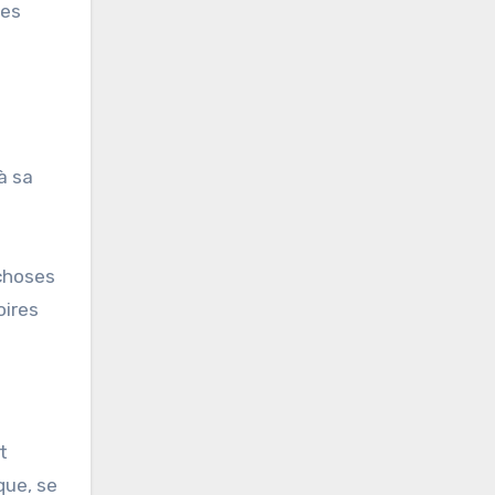
les
 à sa
 choses
oires
t
que, se