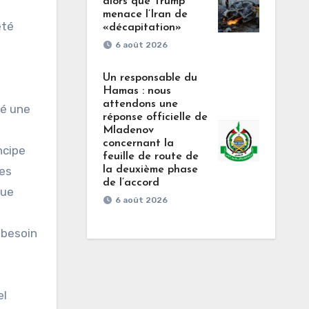
alors que Trump
menace l’Iran de
été
«décapitation»
6 août 2026
Un responsable du
Hamas : nous
attendons une
ié une
réponse officielle de
Mladenov
concernant la
ncipe
feuille de route de
les
la deuxième phase
de l’accord
que
6 août 2026
 besoin
el