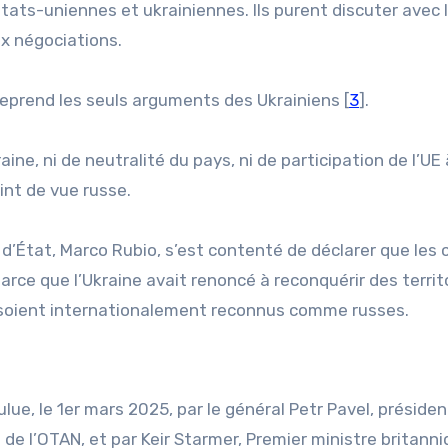
états-uniennes et ukrainiennes. Ils purent discuter avec 
ux négociations.
 reprend les seuls arguments des Ukrainiens [
3
].
raine, ni de neutralité du pays, ni de participation de l’UE
int de vue russe.
e d’État, Marco Rubio, s’est contenté de déclarer que les
rce que l’Ukraine avait renoncé à reconquérir des territ
s soient internationalement reconnus comme russes.
lue, le 1er mars 2025, par le général Petr Pavel, présiden
de l’OTAN, et par Keir Starmer, Premier ministre britanni