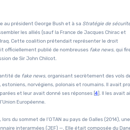
oie au président George Bush et à sa
Stratégie de sécurit
assembler les alliés (sauf la France de Jacques Chirac et
Iraq. Cette coalition prétendait représenter le droit
ait officiellement publié de nombreuses
fake news
, qui fi
sion de Sir John Chilcot.
antité de
fake news
, organisant secrètement des vols d
estoniens, norvégiens, polonais et roumains. Il avait pr
arées et leur avait donné ses réponses [
4
]. Il les avait a
 l’Union Européenne.
lors du sommet de l’OTAN au pays de Galles (2014), une
ionnaire interarmées (JEF) —. Elle était composée du Da