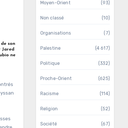
Moyen-Orient
(93)
Non classé
(10)
Organisations
(7)
 de son
Palestine
(4 617)
t Jared
ubio ne
Politique
(332)
Proche-Orient
(625)
Meyssan
Racisme
(114)
Religion
(52)
usses
Société
(67)
endre,