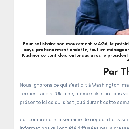
Pour satisfaire son mouvement MAGA, le présid
pays, profondément endetté, tout en ménageant
Kushner se sont déjà entendus avec le président
Par T
Nous ignorons ce qui s’est dit à Washington, mais nous pouvons supposer que les États-Unis se sont montrés
fermes face à l’Ukraine, même s’ils n’ont pas vo
présente ici ce qui s’est joué durant cette sema
our comprendre la semaine de négociations sur l
informations qui ont été diffusées par la press