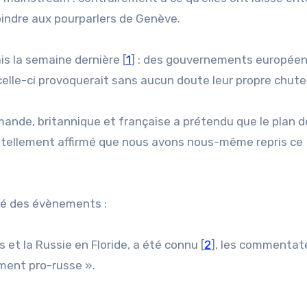
oindre aux pourparlers de Genève.
ais la semaine dernière [
1
] : des gouvernements européen
 celle-ci provoquerait sans aucun doute leur propre chute
mande, britannique et française a prétendu que le plan d
a tellement affirmé que nous avons nous-même repris ce
ulé des évènements :
s et la Russie en Floride, a été connu [
2
], les commentat
ment pro-russe ».