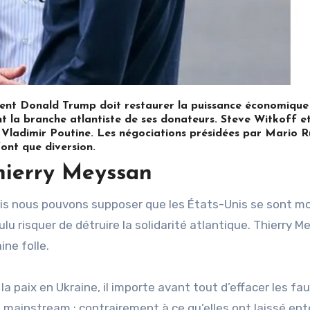
ent Donald Trump doit restaurer la puissance économique
 la branche atlantiste de ses donateurs. Steve Witkoff e
 Vladimir Poutine. Les négociations présidées par Mario R
font que diversion.
hierry Meyssan
ulu risquer de détruire la solidarité atlantique. Thierry 
ine folle.
a paix en Ukraine, il importe avant tout d’effacer les fa
e mainstream : contrairement à ce qu’elles ont laissé ent