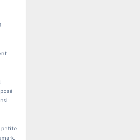
é
rent
e
oposé
insi
 petite
nemark,