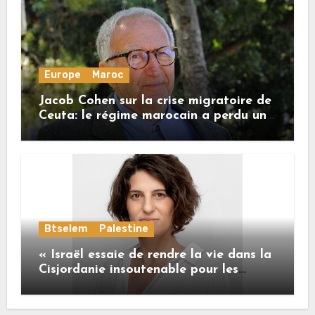
Europe
Maroc
Jacob Cohen sur la crise migratoire de
Ceuta: le régime marocain a perdu une
bonne part de sa crédibilité vis-à-vis
de l’Union européenne
Btselem
Palestine
« Israël essaie de rendre la vie dans la
Cisjordanie insoutenable pour les
Palestiniens. »