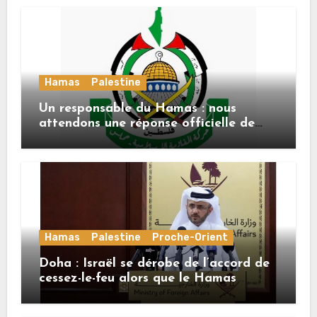
Hamas
Palestine
Un responsable du Hamas : nous
attendons une réponse officielle de
Mladenov concernant la feuille de
route de la deuxième phase de l’accord
Hamas
Palestine
Proche-Orient
Doha : Israël se dérobe de l’accord de
cessez-le-feu alors que le Hamas
honore ses engagements