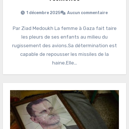
1 décembre 2025
Aucun commentaire
Par Ziad Medoukh La femme à Gaza fait taire
les pleurs de ses enfants au milieu du
rugissement des avions.Sa détermination est
capable de repousser les missiles de la
haine.Elle…