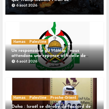
«décapitation»
6 août 2026
Hamas
Palestine
Un responsable du Hamas : nous
attendons une réponse officielle de
Mladenov concernant la feuille de route
6 août 2026
de la deuxième phase de l’accord
Hamas
Palestine
Proche-Orient
Doha : Israël se dérobe de l’accord de