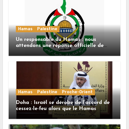
Hamas
Palestine
Un responsable du Hamas : nous
attendons une réponse officielle de
Mladenov concernant la feuille de
route de la deuxième phase de l’accord
Hamas
Palestine
Proche-Orient
Doha : Israël se dérobe de l’accord de
cessez-le-feu alors que le Hamas
honore ses engagements