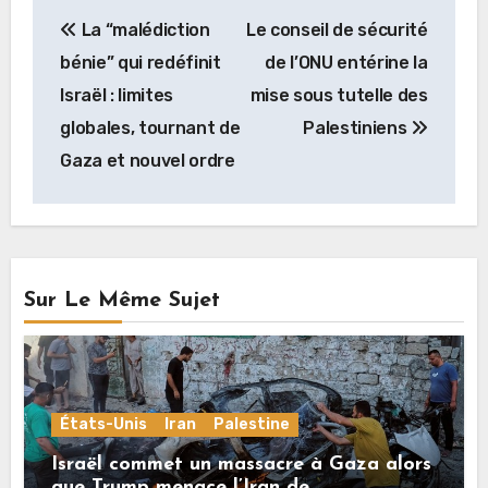
Navigation
La “malédiction
Le conseil de sécurité
de
bénie” qui redéfinit
de l’ONU entérine la
l’article
Israël : limites
mise sous tutelle des
globales, tournant de
Palestiniens
Gaza et nouvel ordre
Sur Le Même Sujet
États-Unis
Iran
Palestine
Israël commet un massacre à Gaza alors
que Trump menace l’Iran de