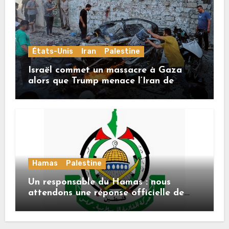
États-Unis
Iran
Palestine
Israël commet un massacre à Gaza
alors que Trump menace l’Iran de
«décapitation»
Hamas
Palestine
Un responsable du Hamas : nous
attendons une réponse officielle de
Mladenov concernant la feuille de
route de la deuxième phase de l’accord