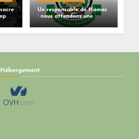
sacre
Un responsable du Hamas
ump
: nous attendons une
réponse officielle de
Mladenov concernant la
feuille de route de la
deuxième phase de
l’accord
Hébergement