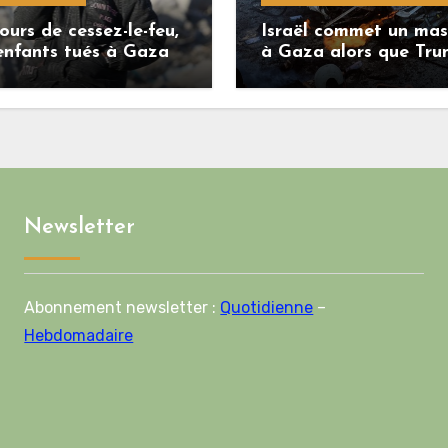
ours de cessez-le-feu,
Israël commet un mas
enfants tués à Gaza
à Gaza alors que Tr
menace l’Iran de
«décapitation»
Newsletter
Abonnement newsletter :
Quotidienne
–
Hebdomadaire