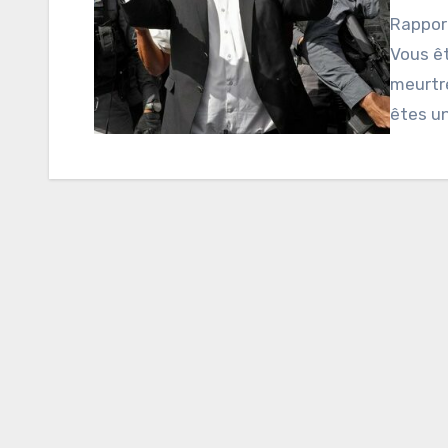
Rapport
Vous ê
meurtre
êtes un