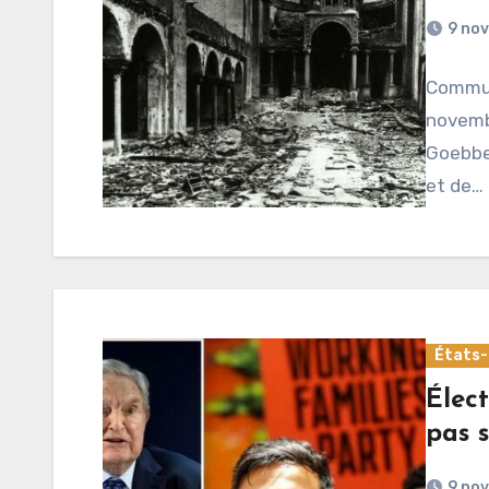
9 no
Communi
novembr
Goebbe
et de…
États-
Élec
pas s
9 no