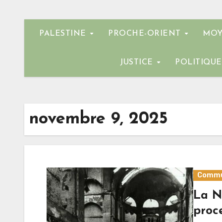
PALESTINE
PROCHE-ORIENT
MOY
JUSTICE
POLITIQU
novembre 9, 2025
Commu
La Nu
proc