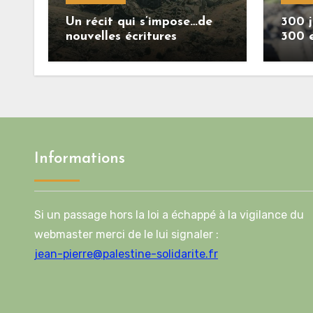
Un récit qui s’impose…de
300 j
nouvelles écritures
300 
retracent la réalité des
crimes sionistes à Gaza
Informations
Si un passage hors la loi a échappé à la vigilance du
webmaster merci de le lui signaler :
jean-pierre@palestine-solidarite.fr