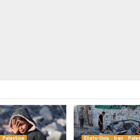
Palestine
États-Unis
Iran
Pale