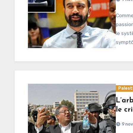
Comment
passion
le syst
symptô
Palest
L’arb
le cr
9 no