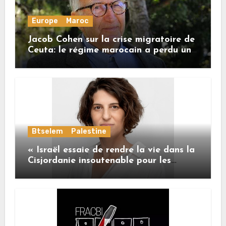
Europe
Maroc
Jacob Cohen sur la crise migratoire de
Ceuta: le régime marocain a perdu une
bonne part de sa crédibilité vis-à-vis
de l’Union européenne
Btselem
Palestine
« Israël essaie de rendre la vie dans la
Cisjordanie insoutenable pour les
Palestiniens. »