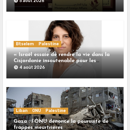
ses engagements
5 août 2026
Btselem
Palestine
« Israël essaie de rendre la vie dans la
Cisjordanie insoutenable pour les
Palestiniens. »
4 août 2026
Liban
ONU
Palestine
Gaza : l’ONU dénonce la poursuite de
frappes meurtrières