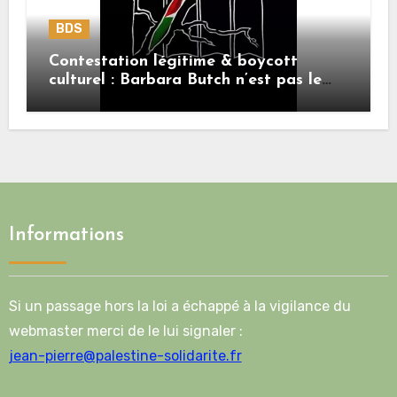
BDS
Contestation légitime & boycott
culturel : Barbara Butch n’est pas le
sujet.
Informations
Si un passage hors la loi a échappé à la vigilance du
webmaster merci de le lui signaler :
jean-pierre@palestine-solidarite.fr