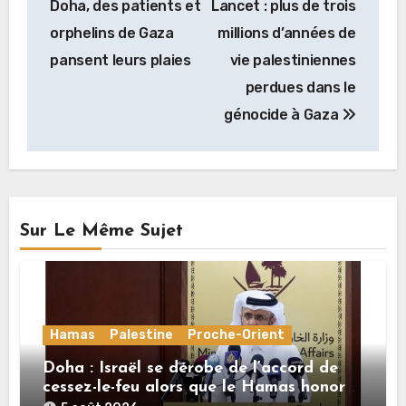
Doha, des patients et
Lancet : plus de trois
l’article
orphelins de Gaza
millions d’années de
pansent leurs plaies
vie palestiniennes
perdues dans le
génocide à Gaza
Sur Le Même Sujet
Hamas
Palestine
Proche-Orient
Doha : Israël se dérobe de l’accord de
cessez-le-feu alors que le Hamas honore