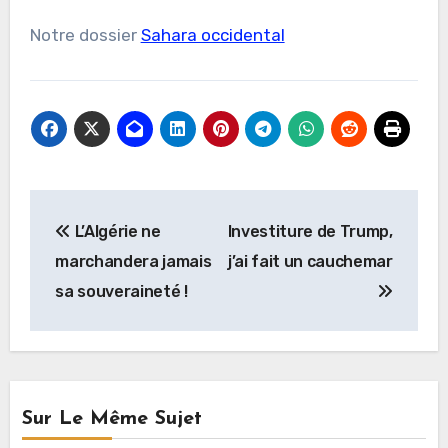
Notre dossier
Sahara occidental
Navigation
L’Algérie ne
Investiture de Trump,
de
marchandera jamais
j’ai fait un cauchemar
l’article
sa souveraineté !
Sur Le Même Sujet