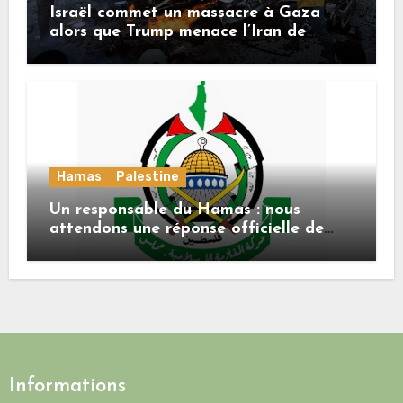
Israël commet un massacre à Gaza
alors que Trump menace l’Iran de
«décapitation»
Hamas
Palestine
Un responsable du Hamas : nous
attendons une réponse officielle de
Mladenov concernant la feuille de
route de la deuxième phase de l’accord
Informations