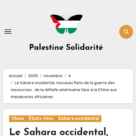
Skip
to
content
Palestine Solidarité
Accueil
2025
novembre
4
Le Sahara occidental, nouveau flanc de la guerre des
ressources : de la défaite américaine face à la Chine aux
manœuvres africaines
Chine
États-Unis
Sahara occidental
Le Sahara occidental,