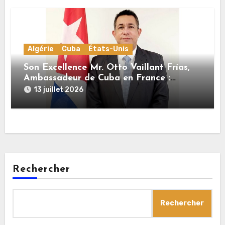
Algérie
Cuba
États-Unis
Son Excellence Mr. Otto Vaillant Frías,
Ambassadeur de Cuba en France :
« Cuba et l’Algérie sont unies par une
13 juillet 2026
histoire commune de lutte pour
l’indépendance, la dignité et la justice
sociale »
Rechercher
Rechercher