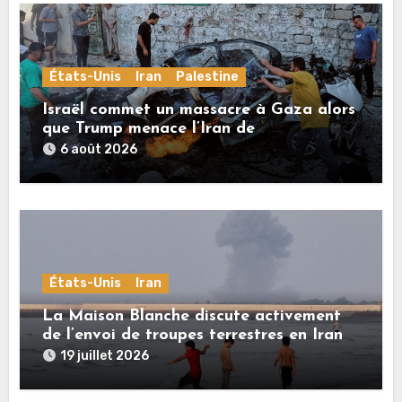
États-Unis
Iran
Palestine
Israël commet un massacre à Gaza alors
que Trump menace l’Iran de
«décapitation»
6 août 2026
États-Unis
Iran
La Maison Blanche discute activement
de l’envoi de troupes terrestres en Iran
19 juillet 2026