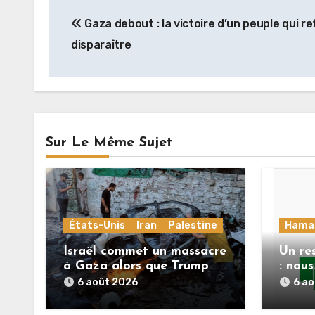
Navigation
Gaza debout : la victoire d’un peuple qui r
de
disparaître
l’article
Sur Le Même Sujet
États-Unis
Iran
Palestine
Hama
Israël commet un massacre
Un re
à Gaza alors que Trump
: nou
menace l’Iran de
répons
6 août 2026
6 a
«décapitation»
Mlade
feuill