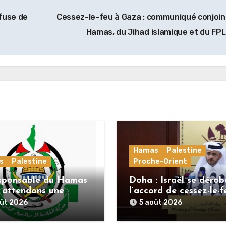
efuse de
Cessez-le-feu à Gaza : communiqué conjoin
Hamas, du Jihad islamique et du FP
Hamas
Palestine
s
Palestine
Proche-Orient
sponsable du Hamas
Doha : Israël se dérob
s attendons une
l’accord de cessez-le-f
e officielle de
alors que le Hamas h
oût 2026
5 août 2026
nov concernant la
ses engagements
e de route de la