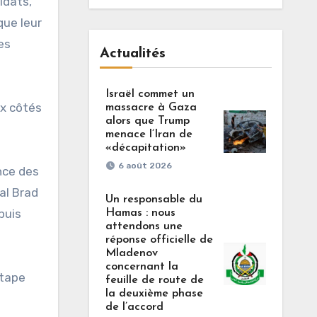
ldats,
que leur
es
Actualités
Israël commet un
ux côtés
massacre à Gaza
alors que Trump
menace l’Iran de
«décapitation»
6 août 2026
nce des
al Brad
Un responsable du
puis
Hamas : nous
attendons une
réponse officielle de
Mladenov
concernant la
étape
feuille de route de
la deuxième phase
de l’accord