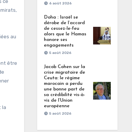
s ce
6 août 2026
Émirats,
Doha : Israël se
dérobe de l’accord
de cessez-le-feu
alors que le Hamas
iées au
honore ses
engagements
5 août 2026
ent être
Jacob Cohen sur la
de
crise migratoire de
Ceuta: le régime
ener
marocain a perdu
une bonne part de
sa crédibilité vis-à-
vis de l’Union
européenne
 la
5 août 2026