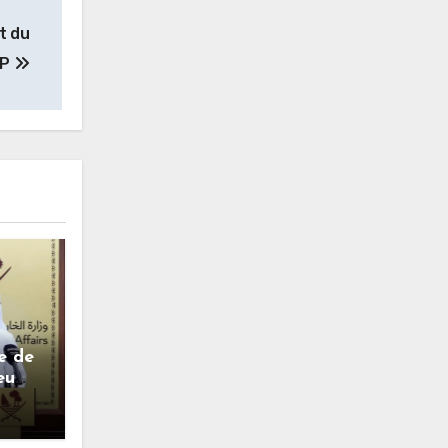
t du
LP
e de
eu
onore