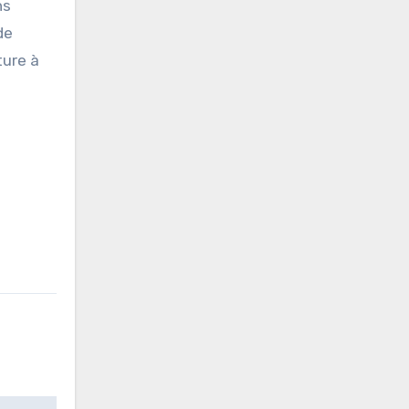
ns
de
ture à
e