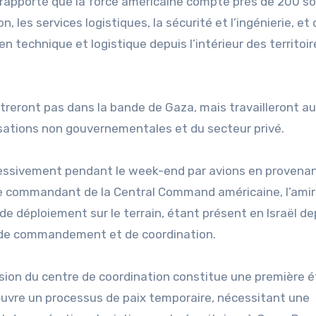
rapporté que la force américaine compte près de 200 so
n, les services logistiques, la sécurité et l’ingénierie, et 
en technique et logistique depuis l’intérieur des territoir
treront pas dans la bande de Gaza, mais travailleront a
sations non gouvernementales et du secteur privé.
ressivement pendant le week-end par avions en provena
le commandant de la Central Command américaine, l’amir
de déploiement sur le terrain, étant présent en Israël de
e de commandement et de coordination.
sion du centre de coordination constitue une première 
uvre un processus de paix temporaire, nécessitant une