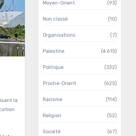
Moyen-Orient
(93)
Non classé
(10)
Organisations
(7)
Palestine
(4 615)
Politique
(332)
Proche-Orient
(625)
Racisme
(114)
isant la
cation
Religion
(52)
Société
(67)