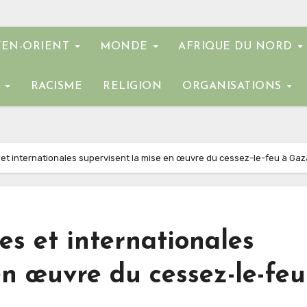
EN-ORIENT
MONDE
AFRIQUE DU NORD
E
RACISME
RELIGION
ORGANISATIONS
et internationales supervisent la mise en œuvre du cessez-le-feu à Gaz
es et internationales
en œuvre du cessez-le-feu