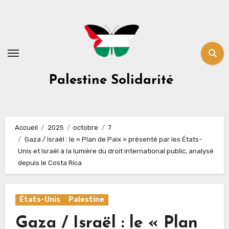
Skip
to
content
Palestine Solidarité
Accueil
2025
octobre
7
Gaza / Israël : le « Plan de Paix » présenté par les États-
Unis et Israël à la lumière du droit international public, analysé
depuis le Costa Rica
États-Unis
Palestine
Gaza / Israël : le « Plan