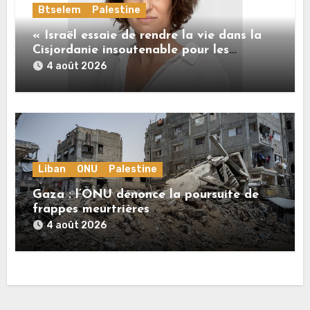
Btselem
Palestine
« Israël essaie de rendre la vie dans la
Cisjordanie insoutenable pour les
Palestiniens. »
4 août 2026
Liban
ONU
Palestine
Gaza : l’ONU dénonce la poursuite de
frappes meurtrières
4 août 2026