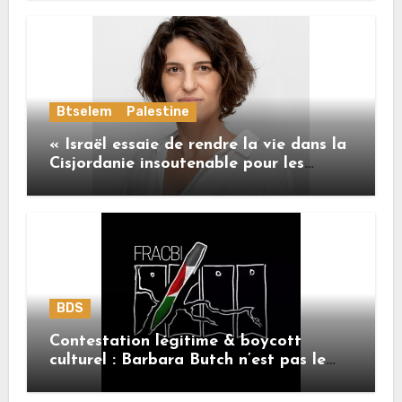
de l’Union européenne
Btselem
Palestine
« Israël essaie de rendre la vie dans la
Cisjordanie insoutenable pour les
Palestiniens. »
BDS
Contestation légitime & boycott
culturel : Barbara Butch n’est pas le
sujet.