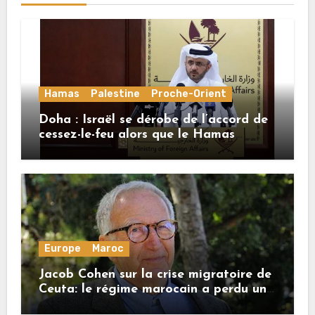
Hamas
Palestine
Proche-Orient
Doha : Israël se dérobe de l’accord de
cessez-le-feu alors que le Hamas
honore ses engagements
Europe
Maroc
Jacob Cohen sur la crise migratoire de
Ceuta: le régime marocain a perdu une
bonne part de sa crédibilité vis-à-vis