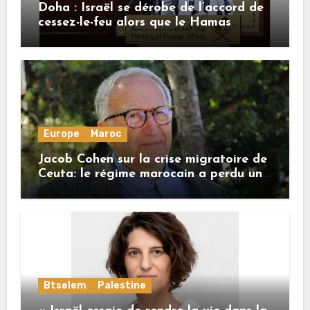
Doha : Israël se dérobe de l’accord de
cessez-le-feu alors que le Hamas
honore ses engagements
Europe
Maroc
Jacob Cohen sur la crise migratoire de
Ceuta: le régime marocain a perdu une
bonne part de sa crédibilité vis-à-vis
de l’Union européenne
Btselem
Palestine