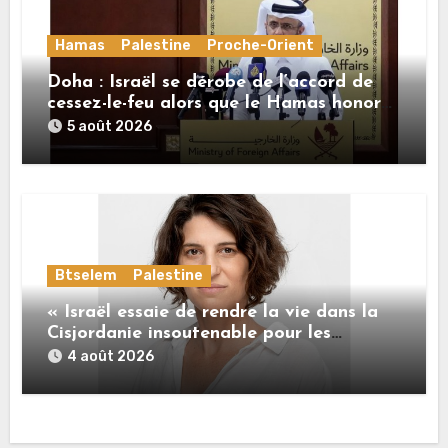
Hamas
Palestine
Proche-Orient
Doha : Israël se dérobe de l’accord de
cessez-le-feu alors que le Hamas honore
ses engagements
5 août 2026
Btselem
Palestine
« Israël essaie de rendre la vie dans la
Cisjordanie insoutenable pour les
Palestiniens. »
4 août 2026