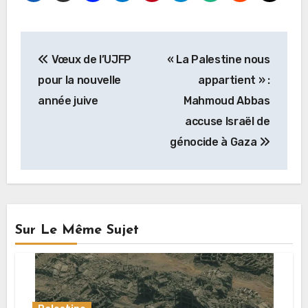
Navigation
Vœux de l’UJFP
« La Palestine nous
de
pour la nouvelle
appartient » :
l’article
année juive
Mahmoud Abbas
accuse Israël de
génocide à Gaza
Sur Le Même Sujet