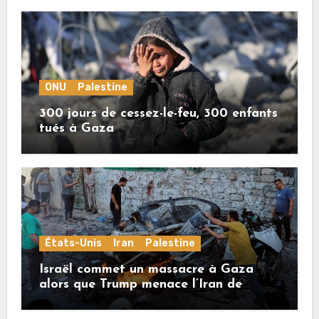
ONU
Palestine
300 jours de cessez-le-feu, 300 enfants
tués à Gaza
États-Unis
Iran
Palestine
Israël commet un massacre à Gaza
alors que Trump menace l’Iran de
«décapitation»