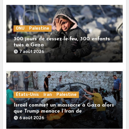
ONU
Palestine
300 jours de cessez-le-feu, 300 enfants
tués à Gaza
7 août 2026
États-Unis
Iran
Palestine
Israël commet un massacre à Gaza alors
que Trump menace l’Iran de
«décapitation»
6 août 2026