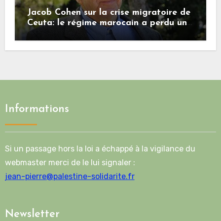
Jacob Cohen sur la crise migratoire de
Ceuta: le régime marocain a perdu une
bonne part de sa crédibilité vis-à-vis
de l’Union européenne
Informations
Si un passage hors la loi a échappé à la vigilance du
webmaster merci de le lui signaler :
jean-pierre@palestine-solidarite.fr
Newsletter