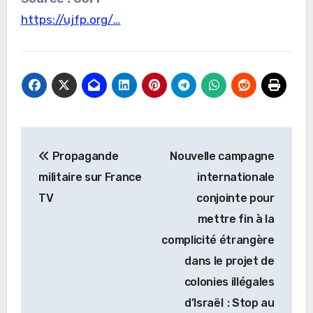
https://ujfp.org/…
Navigation
Propagande
Nouvelle campagne
de
militaire sur France
internationale
l’article
TV
conjointe pour
mettre fin à la
complicité étrangère
dans le projet de
colonies illégales
d’Israël : Stop au