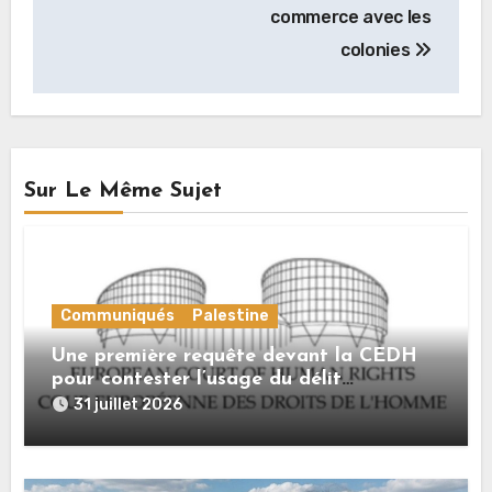
commerce avec les
colonies
Sur Le Même Sujet
Communiqués
Palestine
Une première requête devant la CEDH
pour contester l’usage du délit
d’« apologie du terrorisme » contre les
31 juillet 2026
expressions de solidarité avec la
Palestine