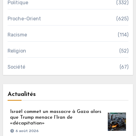
Politique
(332)
Proche-Orient
(625)
Racisme
(114)
Religion
(52)
Société
(67)
Actualités
Israël commet un massacre à Gaza alors
que Trump menace l’Iran de
«décapitation»
6 août 2026