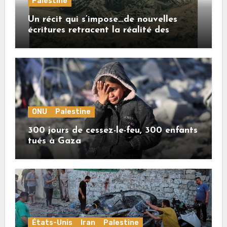
Palestine
Un récit qui s’impose…de nouvelles
écritures retracent la réalité des
crimes sionistes à Gaza
ONU
Palestine
300 jours de cessez-le-feu, 300 enfants
tués à Gaza
États-Unis
Iran
Palestine