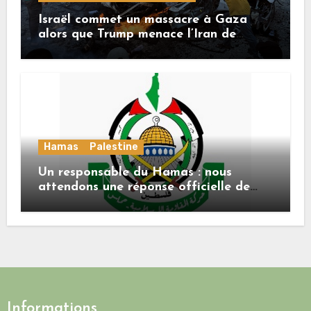
Israël commet un massacre à Gaza
alors que Trump menace l’Iran de
«décapitation»
Hamas
Palestine
Un responsable du Hamas : nous
attendons une réponse officielle de
Mladenov concernant la feuille de
route de la deuxième phase de l’accord
Informations