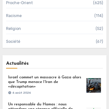
Proche-Orient
(625)
Racisme
(114)
Religion
(52)
Société
(67)
Actualités
Israël commet un massacre à Gaza alors
que Trump menace l’Iran de
«décapitation»
6 août 2026
Un responsable du Hamas : nous
attendons une réponse officielle de