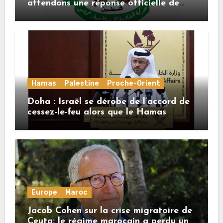
attendons une réponse officielle de
Mladenov concernant la feuille de
route de la deuxième phase de l’accord
Hamas
Palestine
Proche-Orient
Doha : Israël se dérobe de l’accord de
cessez-le-feu alors que le Hamas
honore ses engagements
Europe
Maroc
Jacob Cohen sur la crise migratoire de
Ceuta: le régime marocain a perdu une