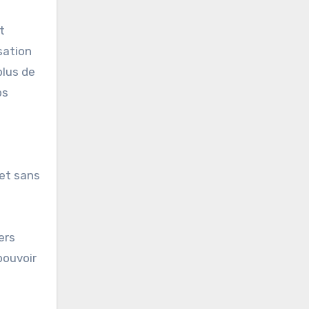
t
sation
plus de
ps
 et sans
ers
pouvoir