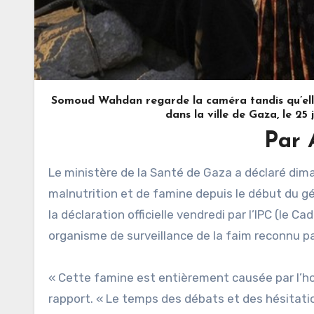
Somoud Wahdan regarde la caméra tandis qu’elle
dans la ville de Gaza, le 2
Par
Le ministère de la Santé de Gaza a déclaré dimanche que 289 personnes, dont 115 enfants, étaient mortes de
malnutrition et de famine depuis le début du g
la déclaration officielle vendredi par l’IPC (le Ca
organisme de surveillance de la faim reconnu pa
« Cette famine est entièrement causée par l’ho
rapport. « Le temps des débats et des hésitatio