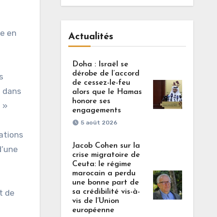
üe en
Actualités
Doha : Israël se
dérobe de l’accord
s
de cessez-le-feu
s dans
alors que le Hamas
honore ses
 »
engagements
5 août 2026
ations
Jacob Cohen sur la
d’une
crise migratoire de
Ceuta: le régime
marocain a perdu
une bonne part de
sa crédibilité vis-à-
t de
vis de l’Union
européenne