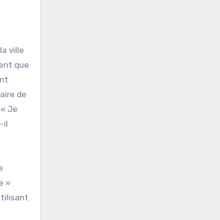
a ville
ment que
ent
aire de
 « Je
-il
e
e »
tilisant