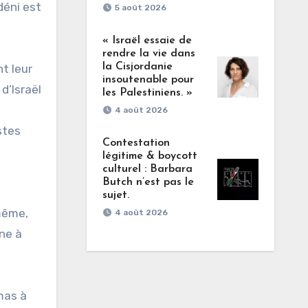
déni est
5 août 2026
« Israël essaie de
rendre la vie dans
la Cisjordanie
nt leur
insoutenable pour
d’Israël
les Palestiniens. »
4 août 2026
stes
Contestation
légitime & boycott
culturel : Barbara
Butch n’est pas le
sujet.
-même,
4 août 2026
ne à
amas à