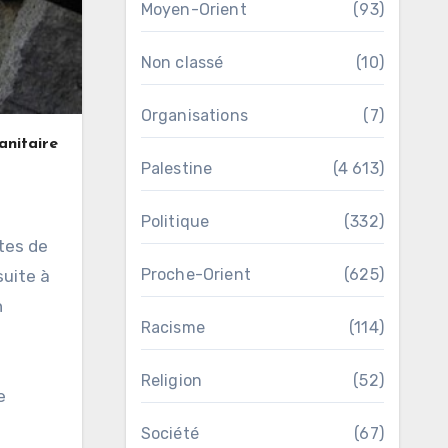
Moyen-Orient
(93)
Non classé
(10)
Organisations
(7)
anitaire
Palestine
(4 613)
Politique
(332)
Proche-Orient
(625)
suite à
n
Racisme
(114)
Religion
(52)
e
Société
(67)