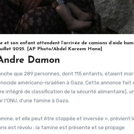
 et son enfant attendent l’arrivée de camions d’aide hum
5 juillet 2025. [AP Photo/Abdel Kareem Hana]
 Andre Damon
énocide américano-israélien à Gaza. Cette annonce fait 
dre intégré de classification de la sécurité alimentaire), u
r l’ONU, d’une famine à Gaza.
mme, et elle peut être stoppée et inversée », prévient l
ns est révolu ; la famine est présente et se propage