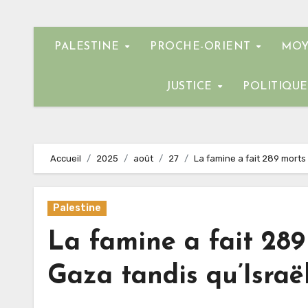
PALESTINE
PROCHE-ORIENT
MOY
JUSTICE
POLITIQU
Accueil
2025
août
27
La famine a fait 289 morts
Palestine
La famine a fait 28
Gaza tandis qu’Israë