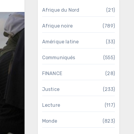
Afrique du Nord
(21)
Afrique noire
(789)
Amérique latine
(33)
Communiqués
(555)
FINANCE
(28)
Justice
(233)
Lecture
(117)
Monde
(823)