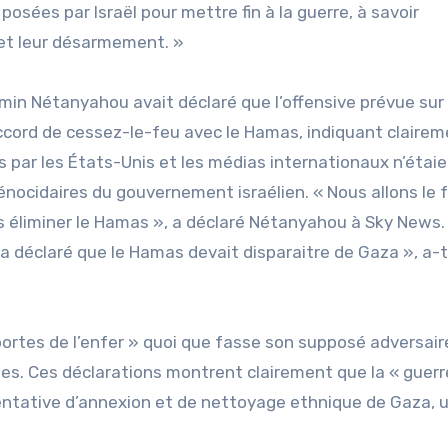
posées par Israël pour mettre fin à la guerre, à savoir
 et leur désarmement. »
jamin Nétanyahou avait déclaré que l’offensive prévue sur l
cord de cessez-le-feu avec le Hamas, indiquant claire
s par les États-Unis et les médias internationaux n’étai
nocidaires du gouvernement israélien. « Nous allons le f
as éliminer le Hamas », a déclaré Nétanyahou à Sky News.
l a déclaré que le Hamas devait disparaitre de Gaza », a-t
s portes de l’enfer » quoi que fasse son supposé adversair
rmes. Ces déclarations montrent clairement que la « guerr
tentative d’annexion et de nettoyage ethnique de Gaza, u