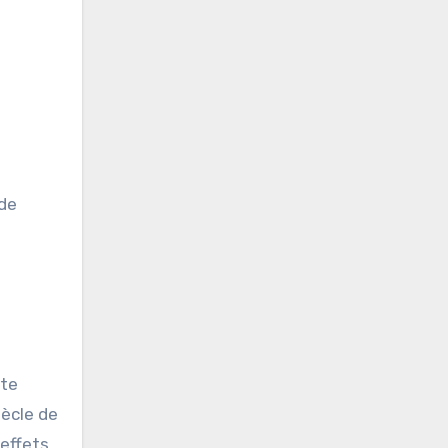
 de
t
nte
iècle de
 effets