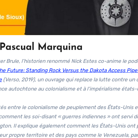
 Pascual Marquina
r Brule, l’historien renommé Nick Estes co-anime le pod
the Future: Standing Rock Versus the Dakota Access Pipel
e
(Verso, 2019), un ouvrage qui replace la lutte contre un
nce autochtone au colonialisme et à l’impérialisme états-
tés entre le colonialisme de peuplement des États-Unis e
 comment les soi-disant « guerres indiennes » ont servi d
ton. Il explique également comment les États-Unis ont p
leur propre territoire et des pays comme le Venezuela, par 