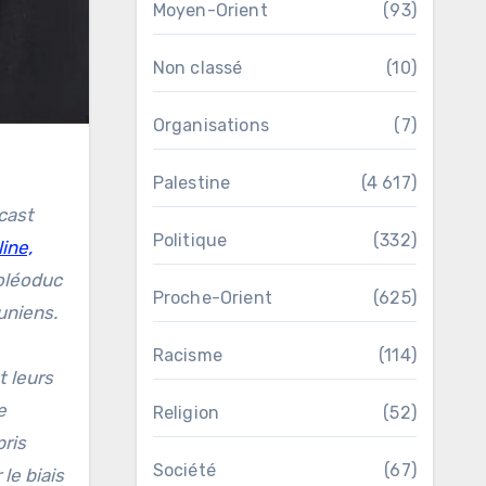
Moyen-Orient
(93)
Non classé
(10)
Organisations
(7)
Palestine
(4 617)
cast
Politique
(332)
ine,
 oléoduc
Proche-Orient
(625)
uniens.
Racisme
(114)
t leurs
e
Religion
(52)
ris
Société
(67)
le biais