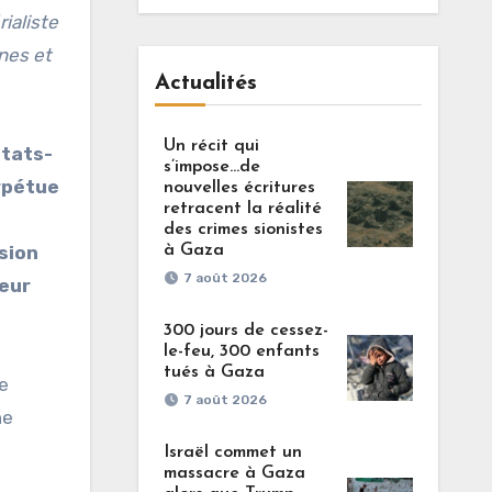
ialiste
nnes et
Actualités
Un récit qui
états-
s’impose…de
erpétue
nouvelles écritures
retracent la réalité
des crimes sionistes
à Gaza
sion
7 août 2026
ieur
300 jours de cessez-
le-feu, 300 enfants
tués à Gaza
e
7 août 2026
ne
Israël commet un
massacre à Gaza