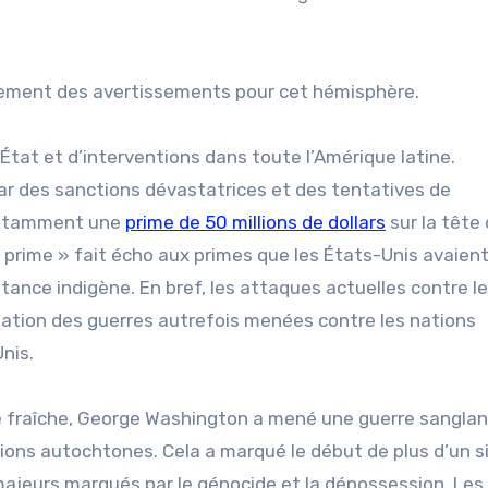
alement des avertissements pour cet hémisphère.
tat et d’interventions dans toute l’Amérique latine.
ar des sanctions dévastatrices et des tentatives de
notamment une
prime de 50 millions de dollars
sur la tête
« prime » fait écho aux primes que les États-Unis avaien
stance indigène. En bref, les attaques actuelles contre le
uation des guerres autrefois menées contre les nations
nis.
ore fraîche, George Washington a mené une guerre sangla
ons autochtones. Cela a marqué le début de plus d’un s
 majeurs marqués par le génocide et la dépossession. Les