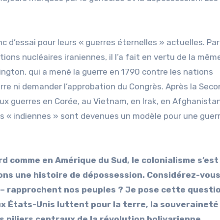
 d’essai pour leurs « guerres éternelles » actuelles. Par
ons nucléaires iraniennes, il l’a fait en vertu de la mêm
ngton, qui a mené la guerre en 1790 contre les nations
erre ni demander l’approbation du Congrès. Après la Sec
ux guerres en Corée, au Vietnam, en Irak, en Afghanistan
ites « indiennes » sont devenues un modèle pour une guer
rd comme en Amérique du Sud, le colonialisme s’est
ons une histoire de dépossession. Considérez-vou
 – rapprochent nos peuples ? Je pose cette questi
États-Unis luttent pour la terre, la souveraineté
 piliers centraux de la révolution bolivarienne.