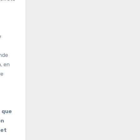
e
onde
, en
re
s que
on
 et