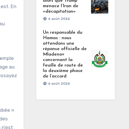
alors que Trump
 est. En
menace l’Iran de
«décapitation»
6 août 2026
 au
Un responsable du
Hamas : nous
attendons une
réponse officielle de
Mladenov
xemple
concernant la
feuille de route de
sage au
la deuxième phase
 essayez
de l’accord
6 août 2026
robée »
 des
 n’est