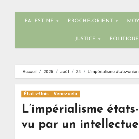
PALESTINE
PROCHE-ORIENT
MOY
JUSTICE
POLITIQU
Accueil
2025
août
24
L’impérialisme états-unien 
États-Unis
Venezuela
L’impérialisme états
vu par un intellectue