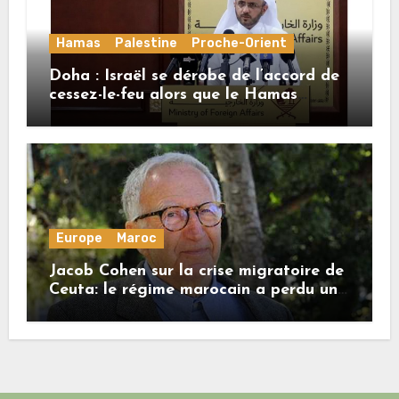
Hamas
Palestine
Proche-Orient
Doha : Israël se dérobe de l’accord de
cessez-le-feu alors que le Hamas
honore ses engagements
Europe
Maroc
Jacob Cohen sur la crise migratoire de
Ceuta: le régime marocain a perdu une
bonne part de sa crédibilité vis-à-vis
de l’Union européenne