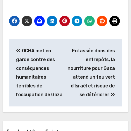
Navigation
OCHA met en
Entassée dans des
de
garde contre des
entrepôts, la
l’article
conséquences
nourriture pour Gaza
humanitaires
attend un feu vert
terribles de
d’Israël et risque de
l’occupation de Gaza
se détériorer