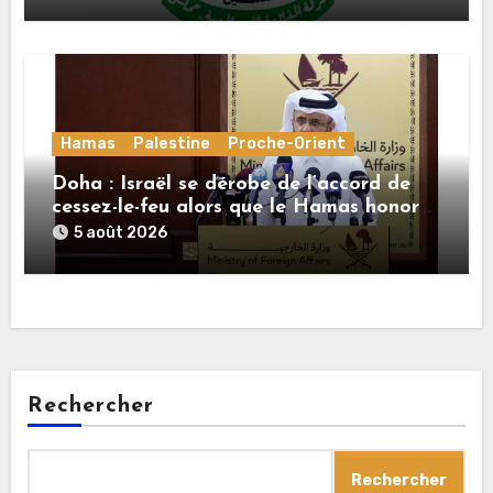
de la deuxième phase de l’accord
Hamas
Palestine
Proche-Orient
Doha : Israël se dérobe de l’accord de
cessez-le-feu alors que le Hamas honore
ses engagements
5 août 2026
Rechercher
Rechercher