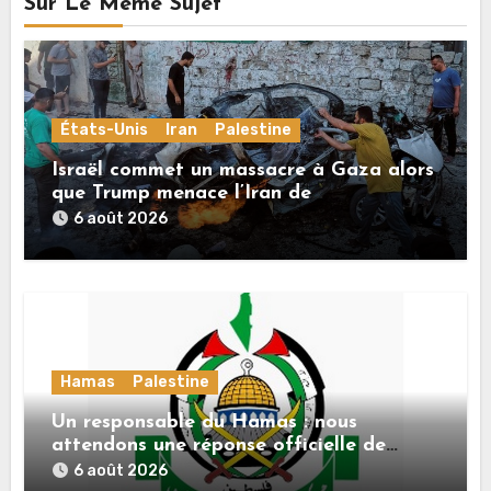
Sur Le Même Sujet
États-Unis
Iran
Palestine
Israël commet un massacre à Gaza alors
que Trump menace l’Iran de
«décapitation»
6 août 2026
Hamas
Palestine
Un responsable du Hamas : nous
attendons une réponse officielle de
Mladenov concernant la feuille de route
6 août 2026