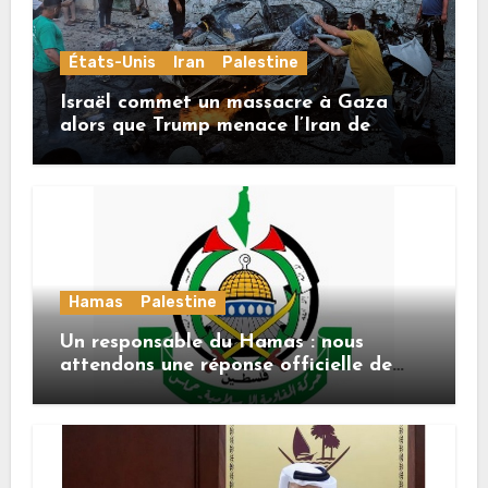
États-Unis
Iran
Palestine
Israël commet un massacre à Gaza
alors que Trump menace l’Iran de
«décapitation»
Hamas
Palestine
Un responsable du Hamas : nous
attendons une réponse officielle de
Mladenov concernant la feuille de
route de la deuxième phase de l’accord