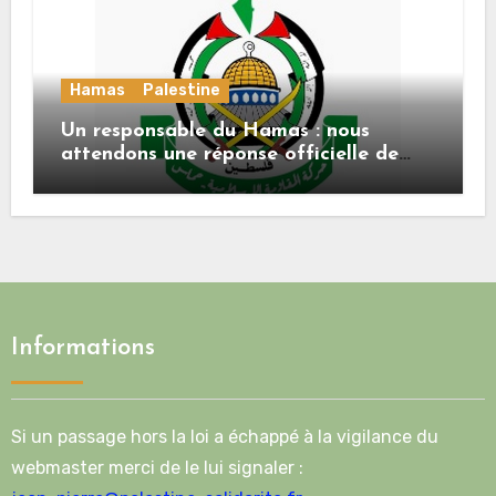
Hamas
Palestine
Un responsable du Hamas : nous
attendons une réponse officielle de
Mladenov concernant la feuille de
route de la deuxième phase de l’accord
Informations
Si un passage hors la loi a échappé à la vigilance du
webmaster merci de le lui signaler :