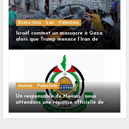
États-Unis
Iran
Palestine
Israël commet un massacre à Gaza
alors que Trump menace l’Iran de
«décapitation»
Hamas
Palestine
Un responsable du Hamas : nous
attendons une réponse officielle de
Mladenov concernant la feuille de
route de la deuxième phase de l’accord