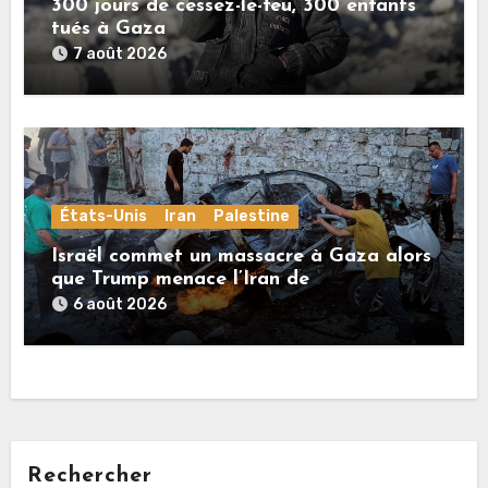
300 jours de cessez-le-feu, 300 enfants
tués à Gaza
7 août 2026
États-Unis
Iran
Palestine
Israël commet un massacre à Gaza alors
que Trump menace l’Iran de
«décapitation»
6 août 2026
Rechercher