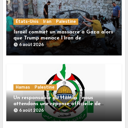
États-Unis
Iran
Palestine
Israël commet un massacre à Gaza alors
que Trump menace l’Iran de
«décapitation»
6 août 2026
Hamas
Palestine
Un responsable du Hamas : nous
attendons une réponse officielle de
Mladenov concernant la feuille de route
6 août 2026
de la deuxième phase de l’accord