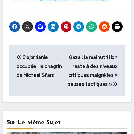
Navigation
Cisjordanie
Gaza : la malnutrition
de
occupée : le chagrin
reste à des niveaux
l’article
de Michael Sfard
critiques malgré les «
pauses tactiques »
Sur Le Même Sujet