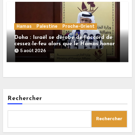
Hamas
Palestine
Proche-Orient
Doha : Israël se dérobe de l’accord de
cessez-le-feu alors que le Hamas honore
ses engagements
5 août 2026
Rechercher
Rechercher