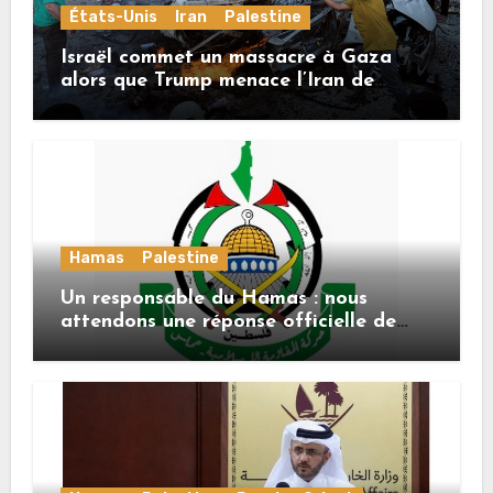
États-Unis
Iran
Palestine
Israël commet un massacre à Gaza
alors que Trump menace l’Iran de
«décapitation»
Hamas
Palestine
Un responsable du Hamas : nous
attendons une réponse officielle de
Mladenov concernant la feuille de
route de la deuxième phase de l’accord