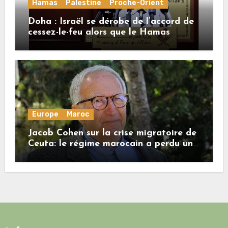
Hamas
Palestine
Proche-Orient
Doha : Israël se dérobe de l’accord de
cessez-le-feu alors que le Hamas
honore ses engagements
Europe
Maroc
Jacob Cohen sur la crise migratoire de
Ceuta: le régime marocain a perdu une
bonne part de sa crédibilité vis-à-vis
de l’Union européenne