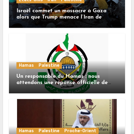
Israël commet un massacre à Gaza
alors que Trump menace l’Iran de
«décapitation»
Hamas
Palestine
Un responsable du Hamas : nous
attendons une réponse officielle de
Mladenov concernant la feuille de
route de la deuxième phase de l’accord
Hamas
Palestine
Proche-Orient