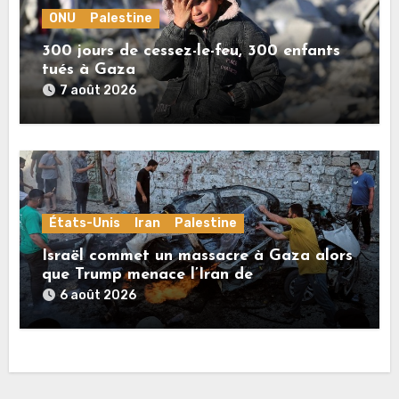
ONU
Palestine
300 jours de cessez-le-feu, 300 enfants
tués à Gaza
7 août 2026
États-Unis
Iran
Palestine
Israël commet un massacre à Gaza alors
que Trump menace l’Iran de
«décapitation»
6 août 2026