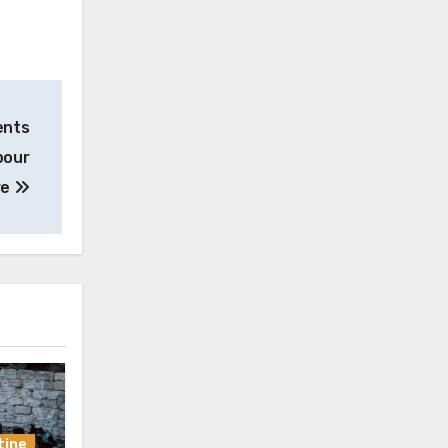
ents
pour
re
tine