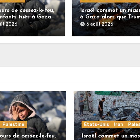
urs de cessez-le-feu,
Israël commet un mas
nfants tués à Gaza
à Gaza alors que Tru
menace l’Iran de
oût 2026
6 août 2026
«décapitation»
Palestine
États-Unis
Iran
Pale
ours de cessez-le-feu,
Israël commet un mas