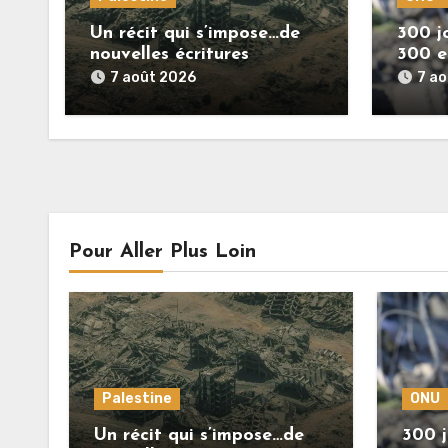
Un récit qui s’impose…de
300 jo
nouvelles écritures
300 e
retracent la réalité des
7 août 2026
7 a
crimes sionistes à Gaza
Pour Aller Plus Loin
Palestine
ONU
Un récit qui s’impose…de
300 j