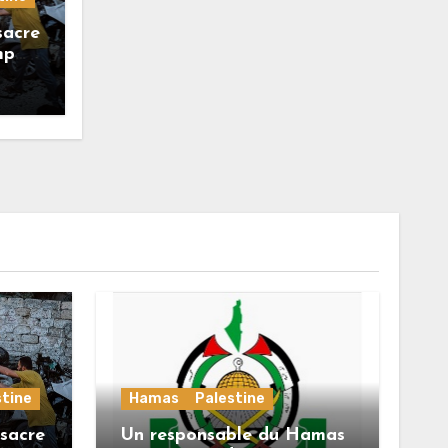
sacre
mp
stine
Hamas
Palestine
sacre
Un responsable du Hamas