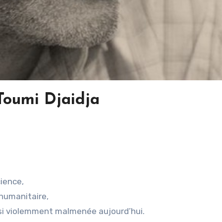
Toumi Djaidja
cience,
humanitaire,
e si violemment malmenée aujourd’hui.