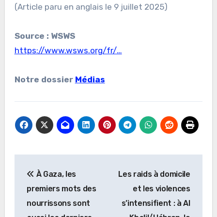
(Article paru en anglais le 9 juillet 2025)
Source : WSWS
https://www.wsws.org/fr/…
Notre dossier
Médias
Navigation
À Gaza, les
Les raids à domicile
de
premiers mots des
et les violences
l’article
nourrissons sont
s’intensifient : à Al