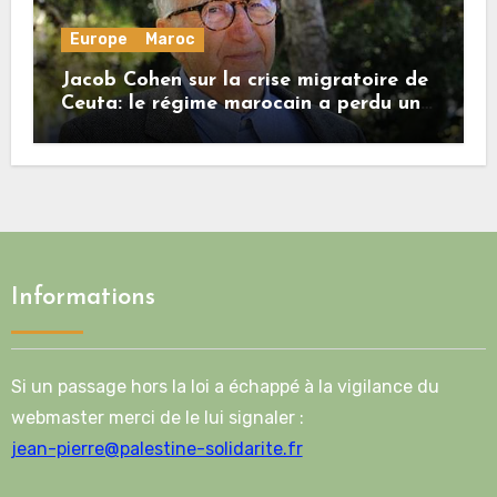
Europe
Maroc
Jacob Cohen sur la crise migratoire de
Ceuta: le régime marocain a perdu une
bonne part de sa crédibilité vis-à-vis
de l’Union européenne
Informations
Si un passage hors la loi a échappé à la vigilance du
webmaster merci de le lui signaler :
jean-pierre@palestine-solidarite.fr