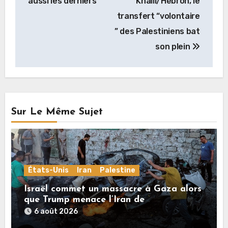
aussi les derniers
Khalil/Hébron, le
transfert “volontaire
” des Palestiniens bat
son plein
Sur Le Même Sujet
États-Unis
Iran
Palestine
Israël commet un massacre à Gaza alors
que Trump menace l’Iran de
«décapitation»
6 août 2026