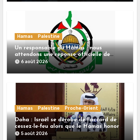
Hamas
Palestine
Un responsable du Hamas : nous
attendons une réponse officielle de
Mladenov concernant la feuille de route
6 août 2026
de la deuxième phase de l’accord
Hamas
Palestine
Proche-Orient
Doha : Israël se dérobe de l’accord de
cessez-le-feu alors que le Hamas honore
ses engagements
5 août 2026