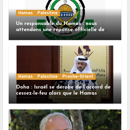
Hamas
Palestine
Un responsable du Hamas : nous
attendons une réponse officielle de
Mladenov concernant la feuille de
route de la deuxième phase de l’accord
Hamas
Palestine
Proche-Orient
Doha : Israël se dérobe de l’accord de
cessez-le-feu alors que le Hamas
honore ses engagements