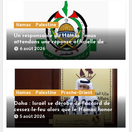
Hamas
Palestine
Un responsable du Hamas : nous
attendons une réponse officielle de
Mladenov concernant la feuille de route
6 août 2026
de la deuxième phase de l’accord
Hamas
Palestine
Proche-Orient
Doha : Israël se dérobe de l’accord de
cessez-le-feu alors que le Hamas honore
ses engagements
5 août 2026