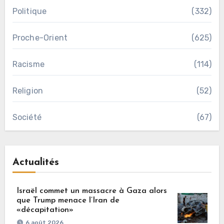
Politique
(332)
Proche-Orient
(625)
Racisme
(114)
Religion
(52)
Société
(67)
Actualités
Israël commet un massacre à Gaza alors
que Trump menace l’Iran de
«décapitation»
6 août 2026