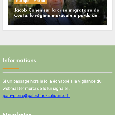
Europe
Maroc
Jacob Cohen sur la crise migratoire de
Ceuta: le régime marocain a perdu une
bonne part de sa crédibilité vis-à-vis
de l’Union européenne
Informations
Si un passage hors la loi a échappé à la vigilance du
webmaster merci de le lui signaler :
jean-pierre@palestine-solidarite.fr