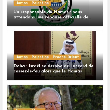
Hamas
Palestine
Un responsable du Hamas : nous
attendons une réponse officielle de
Mladenov concernant la feuille de
route de la deuxième phase de l’accord
Hamas
Palestine
Proche-Orient
Doha : Israël se dérobe de l’accord de
cessez-le-feu alors que le Hamas
honore ses engagements