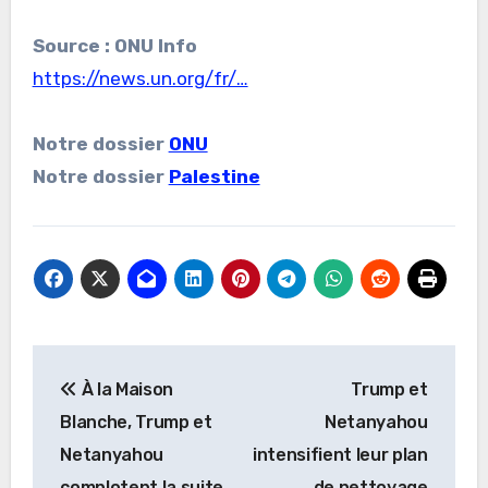
Source : ONU Info
https://news.un.org/fr/…
Notre dossier
ONU
Notre dossier
Palestine
Navigation
À la Maison
Trump et
de
Blanche, Trump et
Netanyahou
l’article
Netanyahou
intensifient leur plan
complotent la suite
de nettoyage