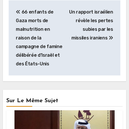
Navigation
66 enfants de
Un rapport israélien
de
Gaza morts de
révèle les pertes
l’article
malnutrition en
subies par les
raison de la
missiles iraniens
campagne de famine
délibérée d’Israël et
des États-Unis
Sur Le Même Sujet