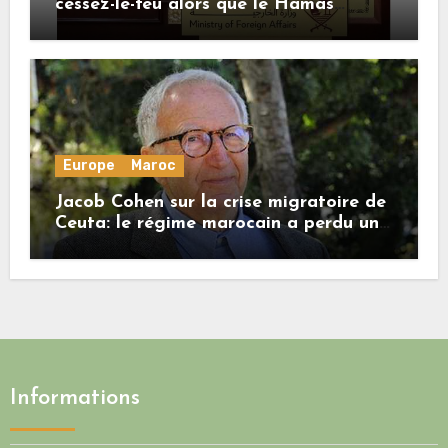
cessez-le-feu alors que le Hamas
honore ses engagements
Europe
Maroc
Jacob Cohen sur la crise migratoire de
Ceuta: le régime marocain a perdu une
bonne part de sa crédibilité vis-à-vis
de l’Union européenne
Informations