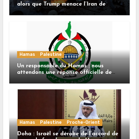
alors que Trump menace l’Iran de
«décapitation»
Hamas
Palestine
Un responsable du Hamas : nous
attendons une réponse officielle de
Mladenov concernant la feuille de
route de la deuxième phase de l’accord
Hamas
Palestine
Proche-Orient
Doha : Israël se dérobe de l’accord de