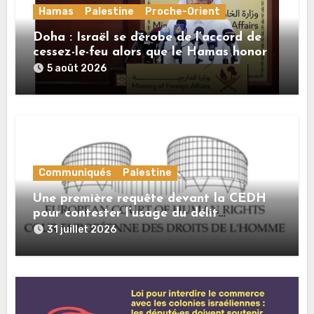
Hamas
Palestine
Proche-Orient
Doha : Israël se dérobe de l’accord de
cessez-le-feu alors que le Hamas honore
ses engagements
5 août 2026
Communiqués
Palestine
Une première requête devant la CEDH
pour contester l’usage du délit
d’« apologie du terrorisme » contre les
31 juillet 2026
expressions de solidarité avec la
Palestine