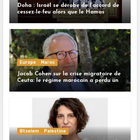
Doha : Israël se dérobe de l’accord de
cessez-le-feu alors que le Hamas
honore ses engagements
Europe
Maroc
Jacob Cohen sur la crise migratoire de
Ceuta: le régime marocain a perdu une
bonne part de sa crédibilité vis-à-vis
de l’Union européenne
Btselem
Palestine