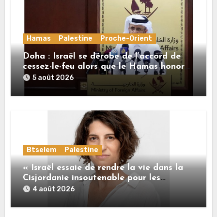
Hamas
Palestine
Proche-Orient
Doha : Israël se dérobe de l’accord de
cessez-le-feu alors que le Hamas honore
ses engagements
5 août 2026
Btselem
Palestine
« Israël essaie de rendre la vie dans la
Cisjordanie insoutenable pour les
Palestiniens. »
4 août 2026