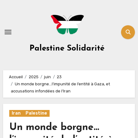
Skip
to
content
Palestine Solidarité
Accueil
2025
juin
23
Un monde borgne…l’impunité de l’entité à Gaza, et
accusations infondées de l’Iran
Iran
Palestine
Un monde borgne…