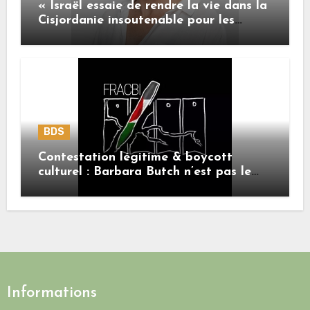
« Israël essaie de rendre la vie dans la
Cisjordanie insoutenable pour les
Palestiniens. »
BDS
Contestation légitime & boycott
culturel : Barbara Butch n’est pas le
sujet.
Informations