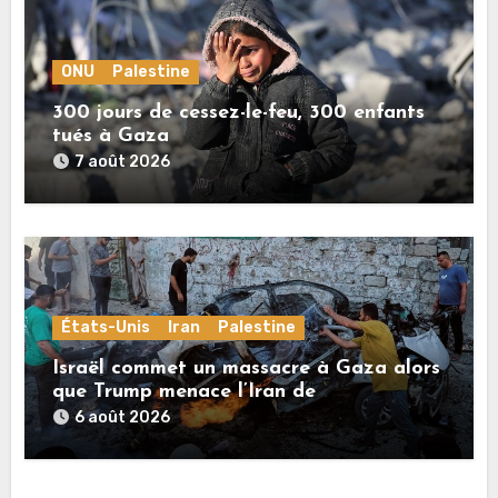
ONU
Palestine
300 jours de cessez-le-feu, 300 enfants
tués à Gaza
7 août 2026
États-Unis
Iran
Palestine
Israël commet un massacre à Gaza alors
que Trump menace l’Iran de
«décapitation»
6 août 2026