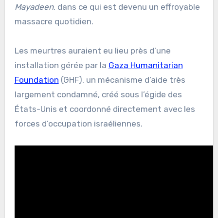
Mayadeen
, dans ce qui est devenu un effroyable
massacre quotidien.
Les meurtres auraient eu lieu près d’une
installation gérée par la
Gaza Humanitarian
Foundation
(GHF), un mécanisme d’aide très
largement condamné, créé sous l’égide des
États-Unis et coordonné directement avec les
forces d’occupation israéliennes.