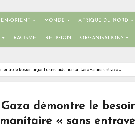
EN-ORIENT
MONDE
AFRIQUE DU NORD
E
RACISME
RELIGION
ORGANISATIONS
émontre le besoin urgent d’une aide humanitaire « sans entrave »
à Gaza démontre le besoi
manitaire « sans entrave