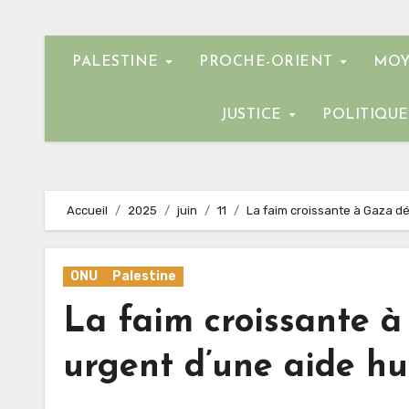
PALESTINE
PROCHE-ORIENT
MOY
JUSTICE
POLITIQU
Accueil
2025
juin
11
La faim croissante à Gaza d
ONU
Palestine
La faim croissante 
urgent d’une aide hu