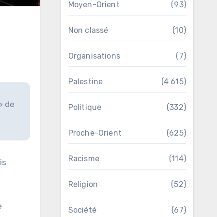
Moyen-Orient
(93)
Non classé
(10)
Organisations
(7)
Palestine
(4 615)
» de
Politique
(332)
Proche-Orient
(625)
Racisme
(114)
is
Religion
(52)
e
Société
(67)