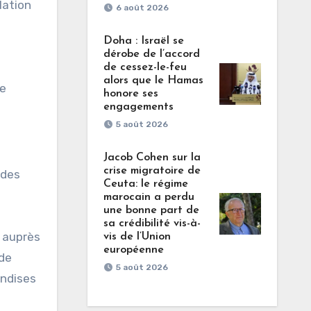
lation
6 août 2026
Doha : Israël se
dérobe de l’accord
de cessez-le-feu
alors que le Hamas
ne
honore ses
engagements
5 août 2026
Jacob Cohen sur la
crise migratoire de
 des
Ceuta: le régime
marocain a perdu
une bonne part de
sa crédibilité vis-à-
e auprès
vis de l’Union
européenne
 de
5 août 2026
andises