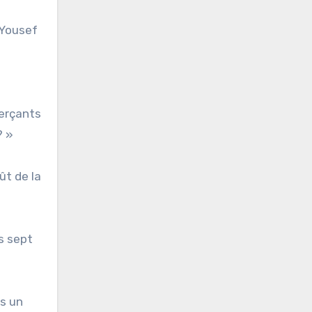
 Yousef
merçants
? »
ût de la
s sept
ns un