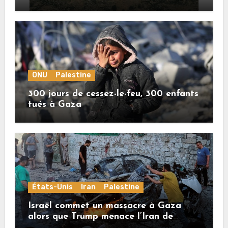
crimes sionistes à Gaza
ONU
Palestine
300 jours de cessez-le-feu, 300 enfants
tués à Gaza
États-Unis
Iran
Palestine
Israël commet un massacre à Gaza
alors que Trump menace l’Iran de
«décapitation»