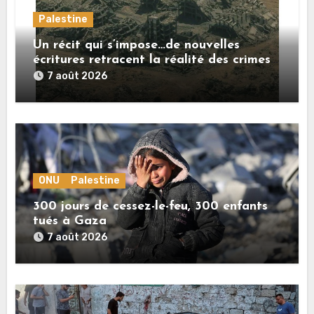
Palestine
Un récit qui s’impose…de nouvelles
écritures retracent la réalité des crimes
sionistes à Gaza
7 août 2026
ONU
Palestine
300 jours de cessez-le-feu, 300 enfants
tués à Gaza
7 août 2026