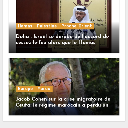
Hamas
Palestine
Proche-Orient
Doha : Israël se dérobe de l’accord de
cessez-le-feu alors que le Hamas
honore ses engagements
Europe
Maroc
Jacob Cohen sur la crise migratoire de
Ceuta: le régime marocain a perdu une
bonne part de sa crédibilité vis-à-vis
de l’Union européenne