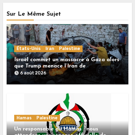
Sur Le Même Sujet
États-Unis
Iran
Palestine
Israël commet un massacre à Gaza alors
que Trump menace l’Iran de
«décapitation»
6 août 2026
Hamas
Palestine
Un responsable du Hamas : nous