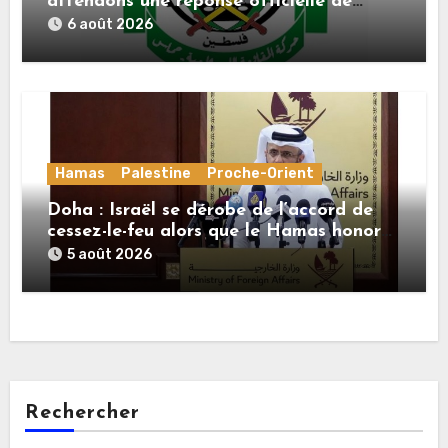
attendons une réponse officielle de
Mladenov concernant la feuille de route
6 août 2026
de la deuxième phase de l’accord
Hamas
Palestine
Proche-Orient
Doha : Israël se dérobe de l’accord de
cessez-le-feu alors que le Hamas honore
ses engagements
5 août 2026
Rechercher