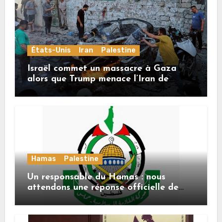
États-Unis
Iran
Palestine
Israël commet un massacre à Gaza
alors que Trump menace l’Iran de
«décapitation»
Hamas
Palestine
Un responsable du Hamas : nous
attendons une réponse officielle de
Mladenov concernant la feuille de
route de la deuxième phase de l’accord