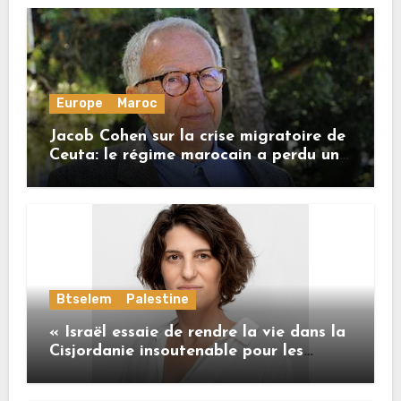
Europe
Maroc
Jacob Cohen sur la crise migratoire de
Ceuta: le régime marocain a perdu une
bonne part de sa crédibilité vis-à-vis
de l’Union européenne
Btselem
Palestine
« Israël essaie de rendre la vie dans la
Cisjordanie insoutenable pour les
Palestiniens. »