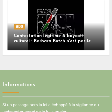
BDS
Contestation légitime & boycott
culturel : Barbara Butch n’est pas le
sujet.
Informations
Si un passage hors la loi a échappé à la vigilance du
webmaster merci de le lui signaler :