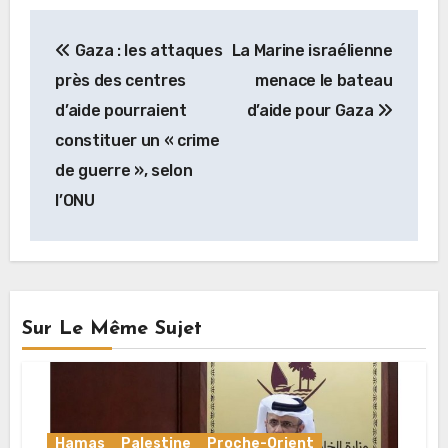
Navigation
Gaza : les attaques
La Marine israélienne
de
près des centres
menace le bateau
l’article
d’aide pourraient
d’aide pour Gaza
constituer un « crime
de guerre », selon
l’ONU
Sur Le Même Sujet
Hamas
Palestine
Proche-Orient