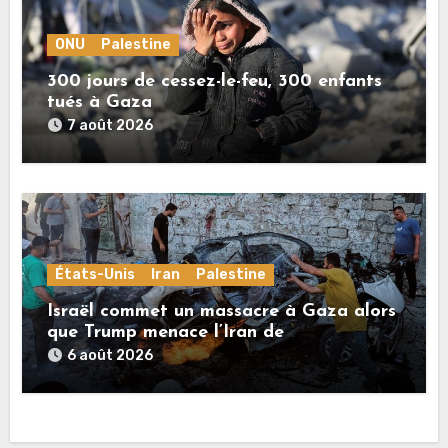
ONU
Palestine
300 jours de cessez-le-feu, 300 enfants
tués à Gaza
7 août 2026
États-Unis
Iran
Palestine
Israël commet un massacre à Gaza alors
que Trump menace l’Iran de
«décapitation»
6 août 2026