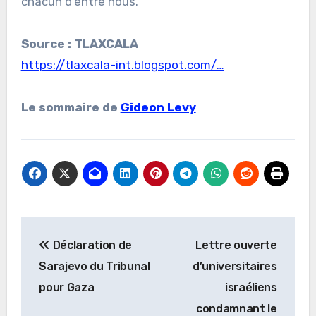
chacun d’entre nous.
Source : TLAXCALA
https://tlaxcala-int.blogspot.com/…
Le sommaire de
Gideon Levy
Navigation
Déclaration de
Lettre ouverte
de
Sarajevo du Tribunal
d’universitaires
l’article
pour Gaza
israéliens
condamnant le