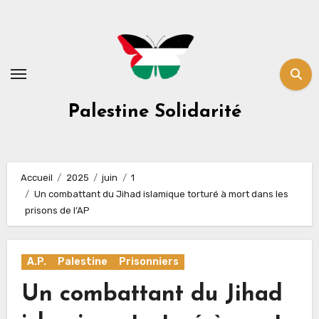
Skip
to
content
Palestine Solidarité
Accueil
2025
juin
1
Un combattant du Jihad islamique torturé à mort dans les
prisons de l’AP
A.P.
Palestine
Prisonniers
Un combattant du Jihad