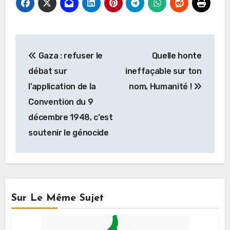
Navigation
Gaza : refuser le
Quelle honte
de
débat sur
ineffaçable sur ton
l’article
l’application de la
nom, Humanité !
Convention du 9
décembre 1948, c’est
soutenir le génocide
Sur Le Même Sujet