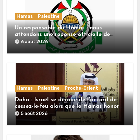
Hamas
Palestine
Un responsable du Hamas : nous
attendons une réponse officielle de
Mladenov concernant la feuille de route
6 août 2026
de la deuxième phase de l’accord
Hamas
Palestine
Proche-Orient
Doha : Israël se dérobe de l’accord de
cessez-le-feu alors que le Hamas honore
ses engagements
5 août 2026