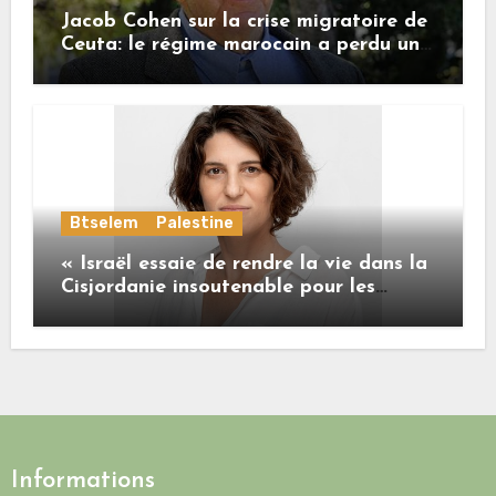
Jacob Cohen sur la crise migratoire de
Ceuta: le régime marocain a perdu une
bonne part de sa crédibilité vis-à-vis
de l’Union européenne
Btselem
Palestine
« Israël essaie de rendre la vie dans la
Cisjordanie insoutenable pour les
Palestiniens. »
Informations