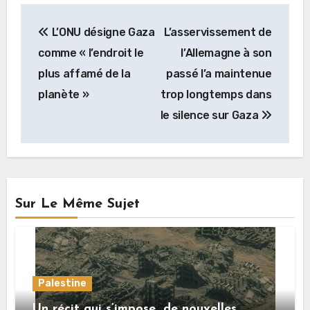
Navigation
L’ONU désigne Gaza
L’asservissement de
de
comme « l’endroit le
l’Allemagne à son
l’article
plus affamé de la
passé l’a maintenue
planète »
trop longtemps dans
le silence sur Gaza
Sur Le Même Sujet
Palestine
Un récit qui s’impose…de nouvelles