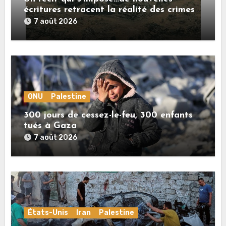
écritures retracent la réalité des crimes
sionistes à Gaza
7 août 2026
ONU
Palestine
300 jours de cessez-le-feu, 300 enfants
tués à Gaza
7 août 2026
États-Unis
Iran
Palestine