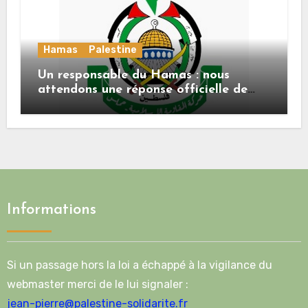
Hamas
Palestine
Un responsable du Hamas : nous
attendons une réponse officielle de
Mladenov concernant la feuille de
route de la deuxième phase de l’accord
Informations
Si un passage hors la loi a échappé à la vigilance du
webmaster merci de le lui signaler :
jean-pierre@palestine-solidarite.fr