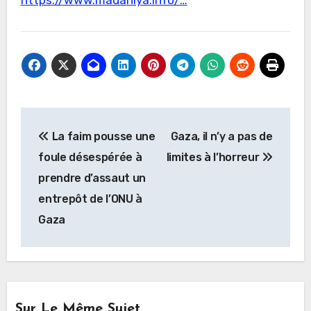
https://www.madaniya.info/…
Navigation
La faim pousse une
Gaza, il n’y a pas de
de
foule désespérée à
limites à l’horreur
l’article
prendre d’assaut un
entrepôt de l’ONU à
Gaza
Sur Le Même Sujet