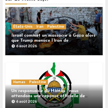
États-Unis
Iran
Palestine
Israël commet un massacre à Gaza alors
que Trump menace l’Iran de
«décapitation»
6 août 2026
Hamas
Palestine
Un responsable du Hamas : nous
attendons une réponse officielle de
Mladenov concernant la feuille de route
6 août 2026
de la deuxième phase de l’accord