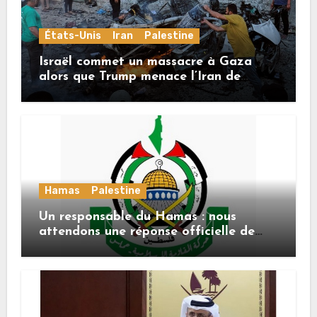
États-Unis
Iran
Palestine
Israël commet un massacre à Gaza
alors que Trump menace l’Iran de
«décapitation»
Hamas
Palestine
Un responsable du Hamas : nous
attendons une réponse officielle de
Mladenov concernant la feuille de
route de la deuxième phase de l’accord