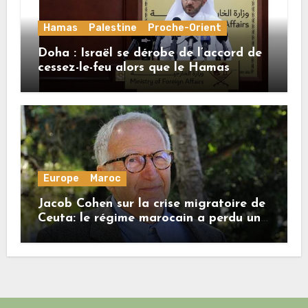
Hamas
Palestine
Proche-Orient
Doha : Israël se dérobe de l’accord de
cessez-le-feu alors que le Hamas
honore ses engagements
Europe
Maroc
Jacob Cohen sur la crise migratoire de
Ceuta: le régime marocain a perdu une
bonne part de sa crédibilité vis-à-vis
de l’Union européenne