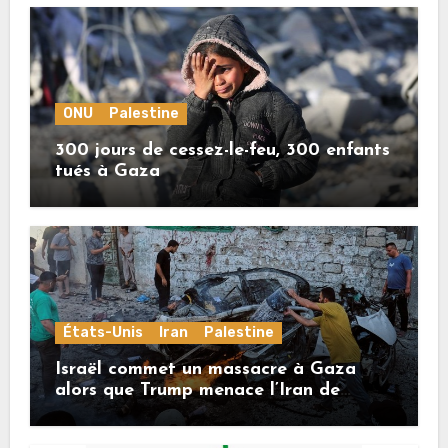
ONU
Palestine
300 jours de cessez-le-feu, 300 enfants
tués à Gaza
États-Unis
Iran
Palestine
Israël commet un massacre à Gaza
alors que Trump menace l’Iran de
«décapitation»