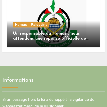
Hamas
Palestine
Un responsable du Hamas : nous
attendons une réponse officielle de
Mladenov concernant la feuille de
route de la deuxième phase de l’accord
Informations
Si un passage hors la loi a échappé à la vigilance du
webmaster merci de le lui signaler :