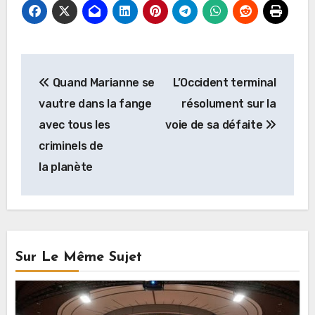
Navigation
Quand Marianne se
L’Occident terminal
de
vautre dans la fange
résolument sur la
l’article
avec tous les
voie de sa défaite
criminels de
la planète
Sur Le Même Sujet