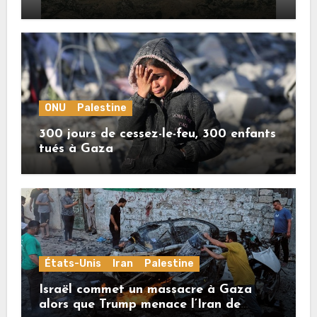
crimes sionistes à Gaza
ONU
Palestine
300 jours de cessez-le-feu, 300 enfants
tués à Gaza
États-Unis
Iran
Palestine
Israël commet un massacre à Gaza
alors que Trump menace l’Iran de