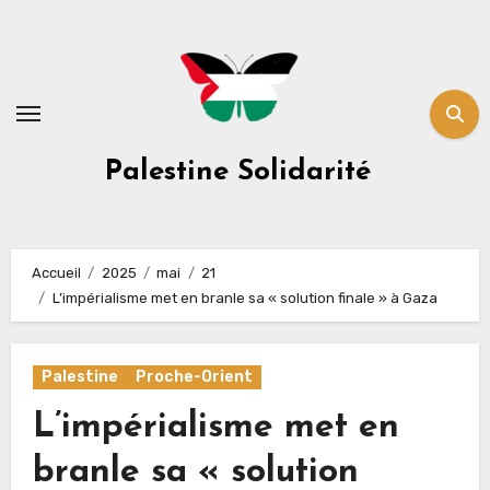
Skip
to
content
Palestine Solidarité
Accueil
2025
mai
21
L’impérialisme met en branle sa « solution finale » à Gaza
Palestine
Proche-Orient
L’impérialisme met en
branle sa « solution