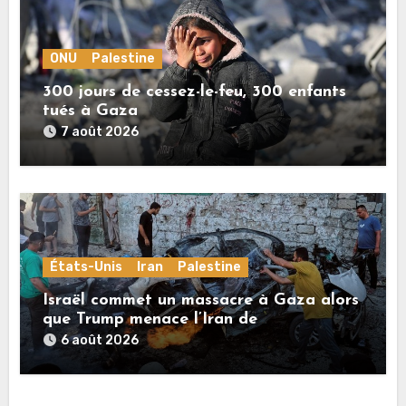
ONU
Palestine
300 jours de cessez-le-feu, 300 enfants
tués à Gaza
7 août 2026
États-Unis
Iran
Palestine
Israël commet un massacre à Gaza alors
que Trump menace l’Iran de
«décapitation»
6 août 2026