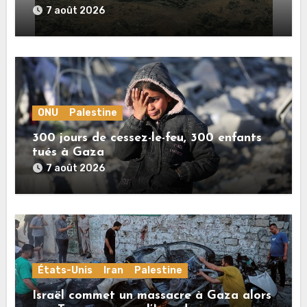
sionistes à Gaza
7 août 2026
ONU
Palestine
300 jours de cessez-le-feu, 300 enfants
tués à Gaza
7 août 2026
États-Unis
Iran
Palestine
Israël commet un massacre à Gaza alors