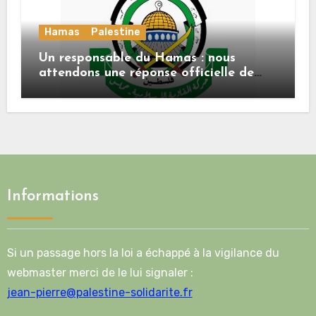
Hamas
Palestine
Un responsable du Hamas : nous
attendons une réponse officielle de
Mladenov concernant la feuille de
route de la deuxième phase de l’accord
Informations
Si un passage hors la loi a échappé à la vigilance du
webmaster merci de le lui signaler :
jean-pierre@palestine-solidarite.fr