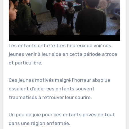
Les enfants ont été très heureux de voir ces
jeunes venir à leur aide en cette période atroce
et particulière.
Ces jeunes motivés malgré l’horreur absolue
essaient d’aider ces enfants souvent
traumatisés à retrouver leur sourire.
Un peu de joie pour ces enfants privés de tout
dans une région enfermée.