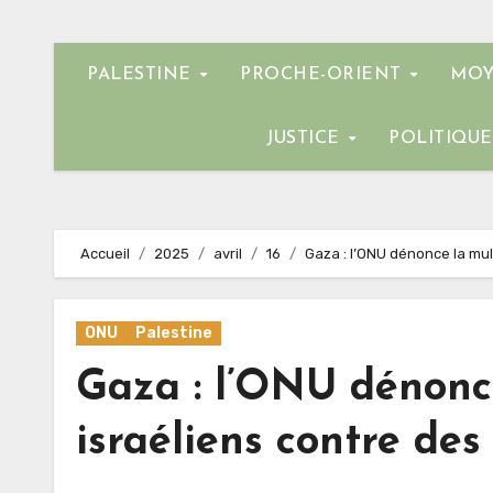
PALESTINE
PROCHE-ORIENT
MOY
JUSTICE
POLITIQU
Accueil
2025
avril
16
Gaza : l’ONU dénonce la mul
ONU
Palestine
Gaza : l’ONU dénonce
israéliens contre des