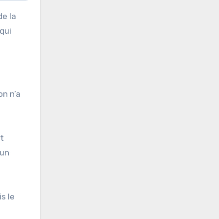
de la
qui
on n’a
t
 un
s le