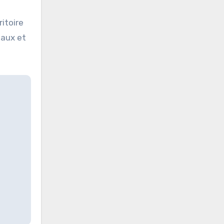
itoire
taux et