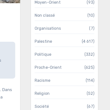
Moyen-Orient
(93)
Non classé
(10)
Organisations
(7)
Palestine
(4 617)
Politique
(332)
s
Proche-Orient
(625)
Racisme
(114)
e. Dans
Religion
(52)
 a
Société
(67)