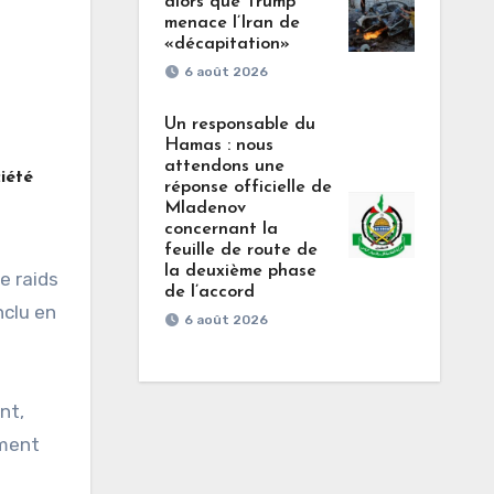
alors que Trump
menace l’Iran de
«décapitation»
6 août 2026
Un responsable du
Hamas : nous
attendons une
iété
réponse officielle de
Mladenov
concernant la
feuille de route de
la deuxième phase
e raids
de l’accord
nclu en
6 août 2026
nt,
ement