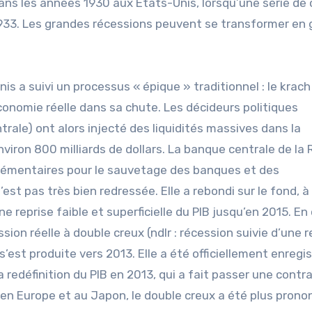
dans les années 1930 aux États-Unis, lorsqu’une série de 
1933. Les grandes récessions peuvent se transformer en
 a suivi un processus « épique » traditionnel : le krach
’économie réelle dans sa chute. Les décideurs politiques
rale) ont alors injecté des liquidités massives dans la
viron 800 milliards de dollars. La banque centrale de la
pplémentaires pour le sauvetage des banques et des
est pas très bien redressée. Elle a rebondi sur le fond, à 
 reprise faible et superficielle du PIB jusqu’en 2015. En
sion réelle à double creux (ndlr : récession suivie d’une r
s’est produite vers 2013. Elle a été officiellement enregi
redéfinition du PIB en 2013, qui a fait passer une contr
en Europe et au Japon, le double creux a été plus prono