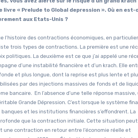
es, v
ous avez alerté sur le risque d’un grand krach
e livre «
Prelude to Global depression »
. Où en est-
lièrement aux Etats-Unis
?
que l’histoire des contractions économiques, en particulie
existe trois types de contractions. La première est une ré
x politiques. La deuxième est ce que j’ai appelé une réc
pagne d’une instabilité financière et d’un krach. Elle ent
onde et plus longue, dont la reprise est plus lente et pl
bilisées par des injections massives de fonds et de liqui
stème bancaire. En l’absence d’une telle réponse massive,
ritable Grande Dépression. C’est lorsque le système fina
banques et les institutions financières s’effondrent. La
profonde que la contraction initiale. Cette situation peut
nt une contraction en retour entre l’économie réelle et