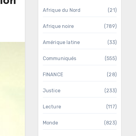
tion
Afrique du Nord
(21)
Afrique noire
(789)
Amérique latine
(33)
Communiqués
(555)
FINANCE
(28)
Justice
(233)
Lecture
(117)
Monde
(823)