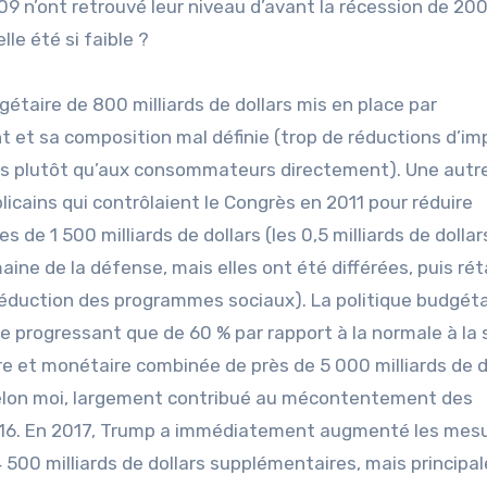
9 n’ont retrouvé leur niveau d’avant la récession de 20
le été si faible ?
gétaire de 800 milliards de dollars mis en place par
t et sa composition mal définie (trop de réductions d’im
ats plutôt qu’aux consommateurs directement). Une autre
icains qui contrôlaient le Congrès en 2011 pour réduire
e 1 500 milliards de dollars (les 0,5 milliards de dollar
ne de la défense, mais elles ont été différées, puis réta
 réduction des programmes sociaux). La politique budgéta
 ne progressant que de 60 % par rapport à la normale à la 
e et monétaire combinée de près de 5 000 milliards de do
selon moi, largement contribué au mécontentement des
2016. En 2017, Trump a immédiatement augmenté les mes
 500 milliards de dollars supplémentaires, mais princip