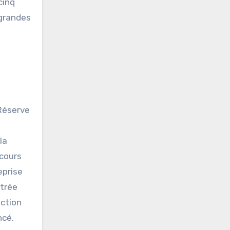
cinq
 grandes
 Réserve
la
 cours
eprise
strée
action
ncé.