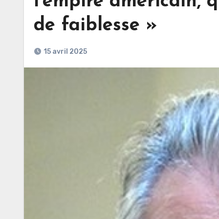
l’empire américain, q
de faiblesse »
15 avril 2025