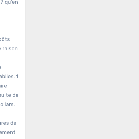
07 qu’en
pôts
 raison
s
blies. 1
ire
suite de
llars.
ures de
alement