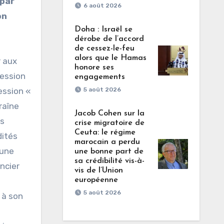
 par
6 août 2026
on
Doha : Israël se
dérobe de l’accord
de cessez-le-feu
alors que le Hamas
r aux
honore ses
cession
engagements
ession «
5 août 2026
raîne
Jacob Cohen sur la
us
crise migratoire de
Ceuta: le régime
dités
marocain a perdu
 une
une bonne part de
sa crédibilité vis-à-
ncier
vis de l’Union
européenne
5 août 2026
 à son