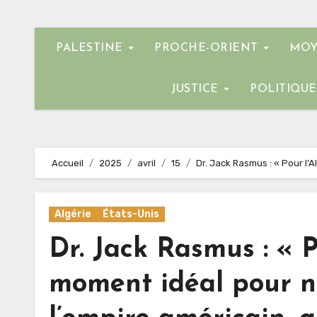
PALESTINE
PROCHE-ORIENT
MOY
JUSTICE
POLITIQU
Accueil
2025
avril
15
Dr. Jack Rasmus : « Pour l’A
Algérie
États-Unis
Dr. Jack Rasmus : « Po
moment idéal pour n